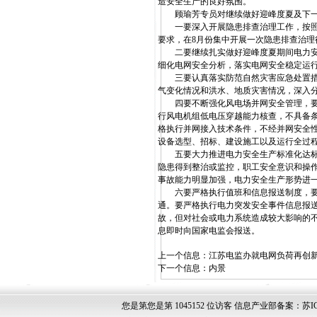
造安全生产的良好氛围。
顾瑜芳专员对继续做好迎峰度夏及下一
一要深入开展隐患排查治理工作，按照我
要求，在8月份集中开展一次隐患排查治理
二要继续扎实做好迎峰度夏期间电力安全
细化电网安全分析，落实电网安全稳定运
三要认真落实防范自然灾害应急处置措施
气变化情况和洪水、地质灾害情况，深入
四要不断强化风电场并网安全管理，要按
行风电机组低电压穿越能力核查，不具备
格执行并网接入技术条件，不经并网安全
设备选型、招标、建设施工以及运行全过
五要大力推进电力安全生产标准化达标工
隐患得到整治或监控，职工安全意识和操作
事故能力明显加强，电力安全生产形势进
六要严格执行值班和信息报送制度，要认
通。要严格执行电力突发安全事件信息报
故，但对社会或电力系统造成较大影响的
息即时向国家电监会报送。
上一个信息：
江苏电监办就电网负荷再创
下一个信息：
内景
您是第您是第 1045152 位访客 信息产业部备案：苏ICP